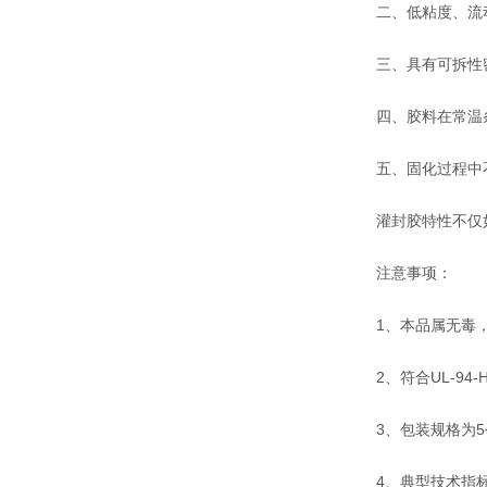
二、低粘度、流动
三、具有可拆性密
四、胶料在常温条
五、固化过程中不
灌封胶特性不仅如
注意事项：
1、本品属无毒，
2、符合UL-94-
3、包装规格为5公
4、典型技术指