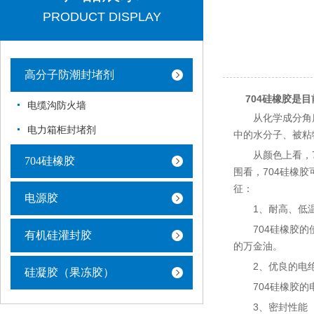
PRODUCT DISPLAY
高分子防潮封堵剂
704硅橡胶是
电缆沟防火墙
从化学成分角度看
电力箱柜封堵剂
中的水分子、被粘
从颜色上看，70
704硅橡胶
围看，704硅橡
征：
电源胶
1、耐高、低温
704硅橡胶的使
有机硅灌封胶
的万金油。
2、优良的电绝
硅凝胶（果冻胶）
704硅橡胶的电
3、密封性能