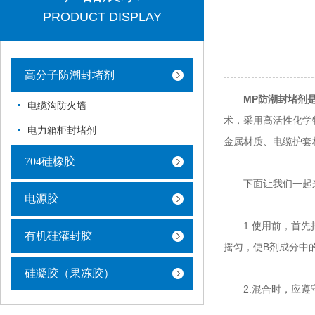
PRODUCT DISPLAY
高分子防潮封堵剂
MP防潮封堵剂
电缆沟防火墙
术，采用高活性化学
电力箱柜封堵剂
金属材质、电缆护套
704硅橡胶
下面让我们一起来
电源胶
1.使用前，首先把
有机硅灌封胶
摇匀，使B剂成分中
硅凝胶（果冻胶）
2.混合时，应遵守A