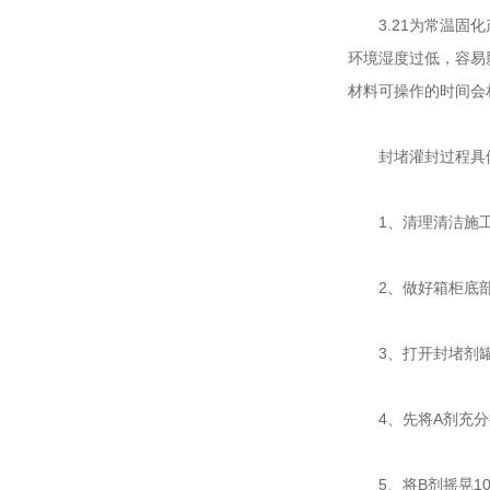
3.21为常温固化
环境湿度过低，容易
材料可操作的时间会
封堵灌封过程具体
1、清理清洁施工
2、做好箱柜底部
3、打开封堵剂罐
4、先将A剂充分搅
5、将B剂摇晃10