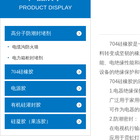
PRODUCT DISPLAY
高分子防潮封堵剂
704硅橡胶是一
电缆沟防火墙
料转变成坚韧的橡
电力箱柜封堵剂
能、电绝缘性能和
704硅橡胶
设备的绝缘保护和
704硅橡胶的
电源胶
1.电器绝缘保
广泛用于家用电
有机硅灌封胶
可作为电器的绝
2.防潮密封：
硅凝胶（果冻胶）
在电视机行输出
应用于霓虹灯变