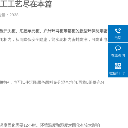
工工艺尽在本篇
击量：
2938
压开关柜、汇控单元柜、户外环网柜等箱柜的新型环保防潮密
电话
闭柜内，从而降低安全隐患，能实现柜内密封防潮，可防止电
在线咨询
微信扫一扫
时好，也可以使沉降黑色颜料充分混合均匀;再将b组份充分
深度固化需要12小时。环境温度和湿度对固化有较大影响，