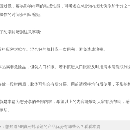
度过低，容易影响材料的粘接性能，可考虑在a组份内按比例添加千分之
操作的时间会相应缩短。
防潮封堵剂注意事项:
料应密封贮存。混合好的胶料应一次用完，避免造成浪费。
品属非危险品，但勿入口和眼。若不慎进入口眼应及时用清水清洗或到
放一段时间后，胶体可能会有所分层。用前请搅拌均匀后使用，不影响
本篇为您分享的全部内容，希望以上的内容能够对大家有所帮助，感
更新。
条：
想知道MP防潮封堵剂的产品优势有哪些么？看看本篇