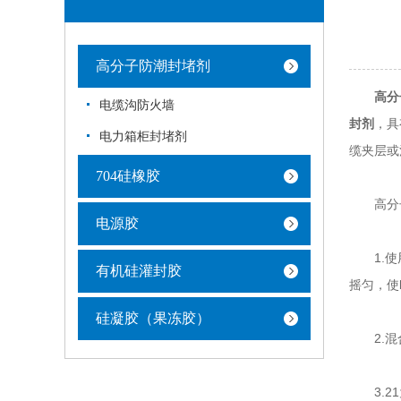
高分子防潮封堵剂
高分
电缆沟防火墙
封剂
，具
电力箱柜封堵剂
缆夹层或
704硅橡胶
高分子
电源胶
1.使用
有机硅灌封胶
摇匀，使
硅凝胶（果冻胶）
2.混合
3.21