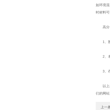
如环境湿
时材料可
高分子
1、胶
2、本
3、存
以上就是
们的网站
上一