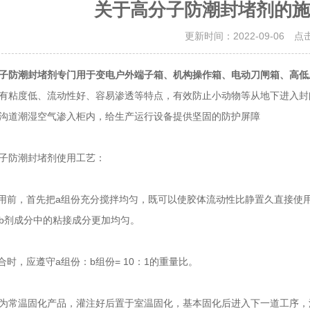
关于高分子防潮封堵剂的施
更新时间：2022-09-06 点
子防潮封堵剂专门用于变电户外端子箱、机构操作箱、电动刀闸箱、高低
有粘度低、流动性好、容易渗透等特点，有效防止小动物等从地下进入封
沟道潮湿空气渗入柜内，给生产运行设备提供坚固的防护屏障
防潮封堵剂使用工艺：
前，首先把a组份充分搅拌均匀，既可以使胶体流动性比静置久直接使用
b剂成分中的粘接成分更加均匀。
时，应遵守a组份：b组份= 10：1的重量比。
为常温固化产品，灌注好后置于室温固化，基本固化后进入下一道工序，