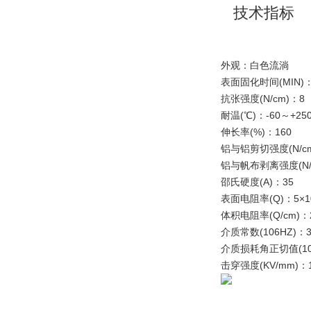
技术指标
外观：白色流淌
表面固化时间(MIN)：
抗张强度(N/cm)：8
耐温(℃)：-60～+25
伸长率(%)：160
铝与铝剪切强度(N/c
铝与帆布剥离强度(N/c
邵氏硬度(A)：35
表面电阻率(Q)：5×10
体积电阻率(Q/cm)：2.
介质常数(106HZ)：3
介质损耗角正切值(106
击穿强度(KV/mm)：