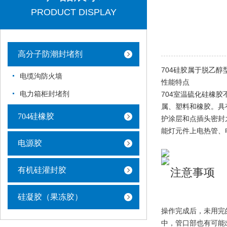
PRODUCT DISPLAY
高分子防潮封堵剂
704硅胶属于脱乙
电缆沟防火墙
性能特点
电力箱柜封堵剂
704室温硫化硅橡胶
属、塑料和橡胶。具
704硅橡胶
护涂层和点插头密封
能灯元件上电热管、
电源胶
有机硅灌封胶
注意事项
硅凝胶（果冻胶）
操作完成后，未用完
中，管口部也有可能