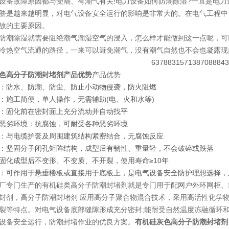
设备故障原因都与受潮、有潮气有关!电力设备如何防潮除湿?一直是电
胁是越来越明显，对电气设备安全运行的影响是非常大的。在电气工程中，
故的主要原因。
防潮除湿就需要阻绝潮气潮湿空气的浸入，怎么样才能做到这一点呢，可
冷热空气流通的路径，一来可以避免潮气，没有潮气自然也不会也凝露现
色高分子防潮封堵剂产品优势
产品优势
：防水、防潮、防尘、防止小动物侵袭，防火阻燃
：施工简便，单人操作，无需辅助(电、火和水等)
：固化前在密封面上充分流动并自动找平
恶劣环境：抗腐蚀，可耐受各种恶劣环境
：与电缆护套及周围建筑结构紧密结合，无腐蚀反应
：坚固分子闭孔矩阵结构，成型后有韧性、重量轻，不会破碎或跌落
固化成型后不变形、不变质、不开裂，使用寿命≥10年
：可作用于悬垂楼板或直接用于底板上，是电气设备安全防护理想选择，
厂专门生产的有机硅类高分子防潮封堵剂就是专门用于配网户外环网柜、
封剂，高分子防潮封堵剂 应用高分子聚合物混合技术，采用高活性化学
裂等特点。对电气设备底部缝隙形成充分密封;能耐受自然温度冻融循环
设备安全运行，防潮封堵作业的优良方案。
有机硅灰色高分子防潮封堵剂