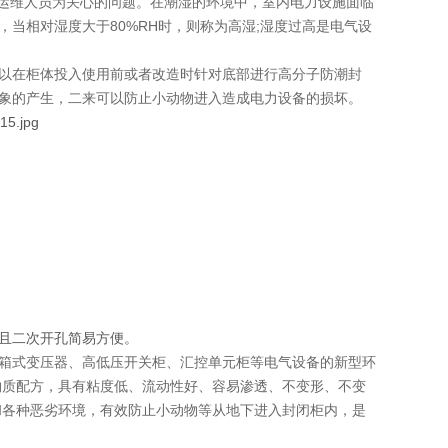
力运维人员为关心的问题。在潮湿的环境中，室内电力设施面临
当相对湿度大于80%RH时，则称为高湿;湿度过高是电气设
以在柜体投入使用前或者改造时针对底部进行高分子防潮封
象的产生，二来可以防止小动物进入造成电力设备的损坏。
且二次开孔简易方便。
箱式变压器、高低压开关柜、汇控单元柜等电气设备的新型环
物质配方，具有粘度低、流动性好、容易渗透、不变形、不变
和各种恶劣环境，有效防止小动物等从地下进入封闭柜内，是