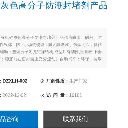
硅灰色高分子防潮封堵剂产品
：
有机硅灰色高分子防潮封堵剂产品优势防水、防潮、防
性气体，防止小动物侵袭；防火阻燃V0、低烟无卤，操作
辅助；坚固分子闭孔矩阵结构,成型后有韧性,重量轻,不会
落；膨胀前在密封面上充分流动并自动找平；环保、抗腐
各种恶劣环境。
DZXLH-002
厂商性质：
生产厂家
：
2022-12-02
访 问 量：
16181
品咨询
联系我们