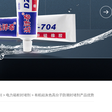
>
> 有机硅灰色高分子防潮封堵剂产品优势
剂
电力箱柜封堵剂